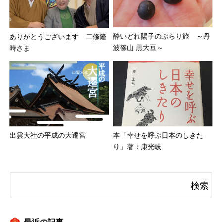
酔いどれ陽子のぶらり旅 ～丹
ありがとうございます 二條隆
波篠山 黒大豆～
時さま
出雲大社の平成の大遷宮
本「幸せを呼ぶ日本のしきた
り」著：康光岐