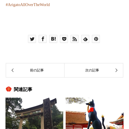
#
ArigatoAllOverTheWorld
関連記事