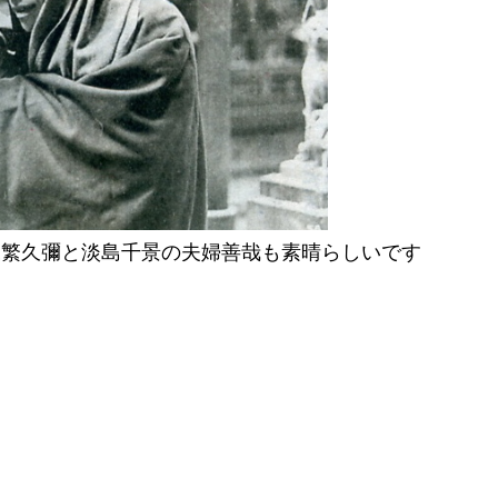
森繁久彌と淡島千景の夫婦善哉も素晴らしいです