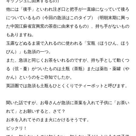
キップシュに由来するもの）
他には「後手」といわれ注ぎ口と把手が一直線になっていて後ろ
についているもの（今回の急須はこのタイプ）（明朝末期に興っ
た中国江蘇省宜興窯の茶壺に由来するもの）、持ち手がないもの
もありますね。
玉露などぬるま湯で入れるのに使われる「宝瓶（ほうひん、ほう
びん）」も急須の一つ。
また、急須と同じくお茶をいれるのですが、持ち手として動くつ
る（弦・蔓）がついたものは土瓶（茶瓶）または薬缶・薬罐（や
かん）というのをご存知でしたか。
英語圏では急須も土瓶もひとくくりでティーポットと呼びます。
聞いた話ですが、お母さんが急須に茶葉を入れて子供に「お茶い
れて」とお願いすると、さて？
お水を入れてそのまま火にかけるそうです。
ビックリ！