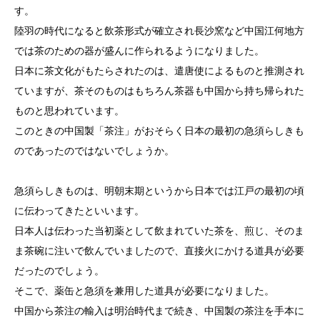
す。
陸羽の時代になると飲茶形式が確立され長沙窯など中国江何地方
では茶のための器が盛んに作られるようになりました。
日本に茶文化がもたらされたのは、遣唐使によるものと推測され
ていますが、茶そのものはもちろん茶器も中国から持ち帰られた
ものと思われています。
このときの中国製「茶注」がおそらく日本の最初の急須らしきも
のであったのではないでしょうか。
急須らしきものは、明朝末期というから日本では江戸の最初の頃
に伝わってきたといいます。
日本人は伝わった当初薬として飲まれていた茶を、煎じ、そのま
ま茶碗に注いで飲んでいましたので、直接火にかける道具が必要
だったのでしょう。
そこで、薬缶と急須を兼用した道具が必要になりました。
中国から茶注の輸入は明治時代まで続き、中国製の茶注を手本に