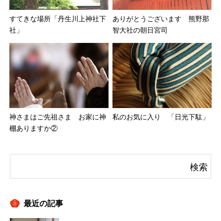
ありがとうございます 熊野那
すてきな場所「丹生川上神社下
智大社の朝日宮司
社」
神さまはご先祖さま お家に神
私のお気に入り 「日光下駄」
棚ありますか②
最近の記事