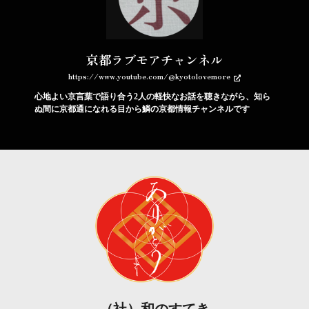
京都ラブモアチャンネル
https://www.youtube.com/@kyotolovemore
心地よい京言葉で語り合う2人の軽快なお話を聴きながら、知ら
ぬ間に京都通になれる目から鱗の京都情報チャンネルです