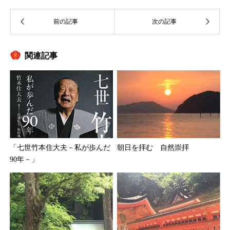
関連記事
「七世竹本住大夫－私が歩んだ
朝日を拝む 自然崇拝
90年－」