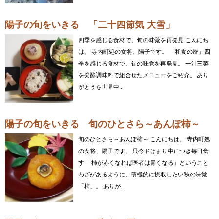
陽子の旬をいきる 「二十四節気 大雪」
四季を感じる食材で、旬の味覚を再発見 こんにち
は。 寺内町処の女将、陽子です。 「和食の暦」四
季を感じる食材で、旬の味覚を再発見。 一汁三菜
を発酵調味料で組合せたメニューをご紹介。 あり
がとうを世界中...
陽子の旬をいきる 旬のひとさら～あんぽ柿～
旬のひとさら～あんぽ柿～ こんにちは。 寺内町処
の女将、陽子です。 只今ドはまり中につき毎日食
す 「柿が赤くなれば医者は青くなる」ということ
わざがあるように、積極的に摂取したい秋の味覚
「柿」。 ありが...