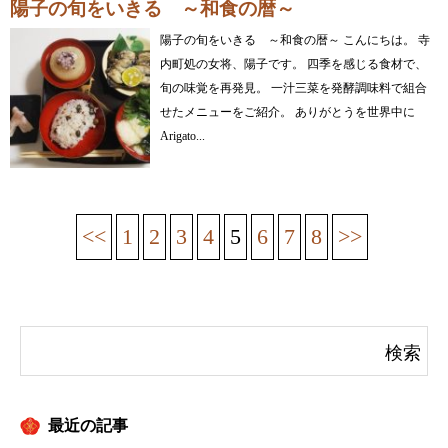
陽子の旬をいきる ～和食の暦～
陽子の旬をいきる ～和食の暦～ こんにちは。 寺
内町処の女将、陽子です。 四季を感じる食材で、
旬の味覚を再発見。 一汁三菜を発酵調味料で組合
せたメニューをご紹介。 ありがとうを世界中に
Arigato...
<<
1
2
3
4
5
6
7
8
>>
最近の記事