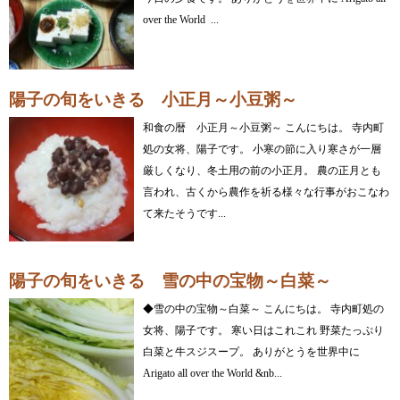
over the World ...
陽子の旬をいきる 小正月～小豆粥～
和食の暦 小正月～小豆粥～ こんにちは。 寺内町
処の女将、陽子です。 小寒の節に入り寒さが一層
厳しくなり、冬土用の前の小正月。 農の正月とも
言われ、古くから農作を祈る様々な行事がおこなわ
て来たそうです...
陽子の旬をいきる 雪の中の宝物～白菜～
◆雪の中の宝物～白菜～ こんにちは。 寺内町処の
女将、陽子です。 寒い日はこれこれ 野菜たっぷり
白菜と牛スジスープ。 ありがとうを世界中に
Arigato all over the World &nb...