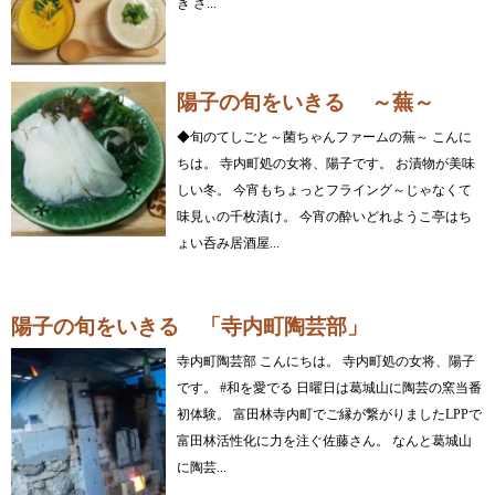
き さ...
陽子の旬をいきる ～蕪～
◆旬のてしごと～菌ちゃんファームの蕪～ こんに
ちは。 寺内町処の女将、陽子です。 お漬物が美味
しい冬。 今宵もちょっとフライング～じゃなくて
味見ぃの千枚漬け。 今宵の酔いどれようこ亭はち
ょい呑み居酒屋...
陽子の旬をいきる 「寺内町陶芸部」
寺内町陶芸部 こんにちは。 寺内町処の女将、陽子
です。 #和を愛でる 日曜日は葛城山に陶芸の窯当番
初体験。 富田林寺内町でご縁が繋がりましたLPPで
富田林活性化に力を注ぐ佐藤さん。 なんと葛城山
に陶芸...