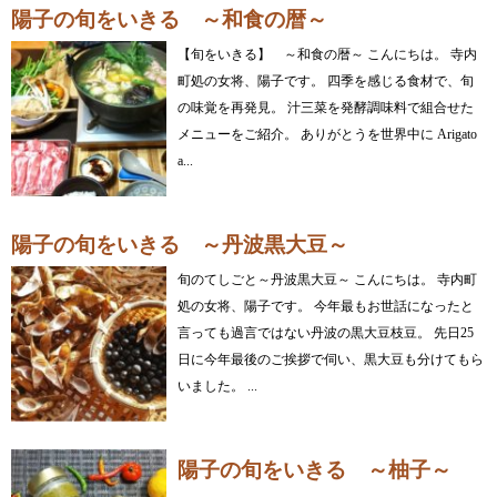
陽子の旬をいきる ～和食の暦～
【旬をいきる】 ～和食の暦～ こんにちは。 寺内
町処の女将、陽子です。 四季を感じる食材で、旬
の味覚を再発見。 汁三菜を発酵調味料で組合せた
メニューをご紹介。 ありがとうを世界中に Arigato
a...
陽子の旬をいきる ～丹波黒大豆～
旬のてしごと～丹波黒大豆～ こんにちは。 寺内町
処の女将、陽子です。 今年最もお世話になったと
言っても過言ではない丹波の黒大豆枝豆。 先日25
日に今年最後のご挨拶で伺い、黒大豆も分けてもら
いました。 ...
陽子の旬をいきる ～柚子～